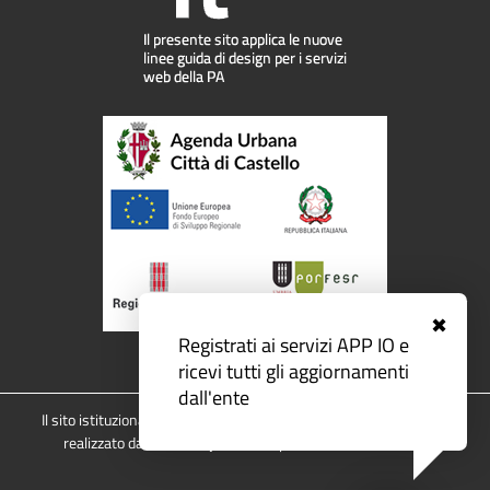
✖
Registrati ai servizi APP IO e
ricevi tutti gli aggiornamenti
dall'ente
Il sito istituzionale del
Comune di Città di Castello
è un progetto
realizzato da
ISWEB S.p.A.
con la piattaforma
eCOMUNE